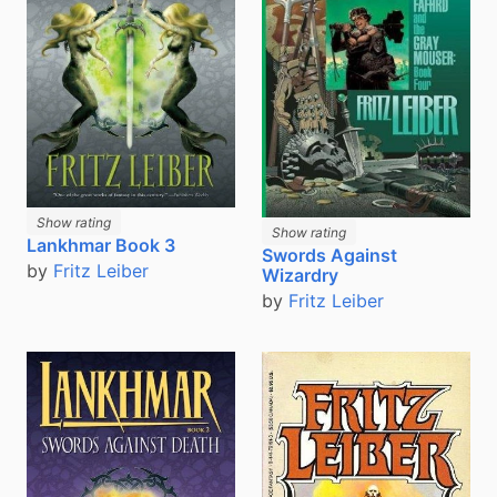
Show rating
Show rating
Lankhmar Book 3
Swords Against
by
Fritz Leiber
Wizardry
by
Fritz Leiber