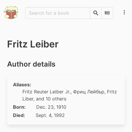
Search
Scan Barco
Fritz Leiber
Author details
Aliases:
Fritz Reuter Leiber Jr.
,
Фриц Лейбър
,
Fritz
Liber
, and 10 others
Born:
Dec. 23, 1910
Died:
Sept. 4, 1992