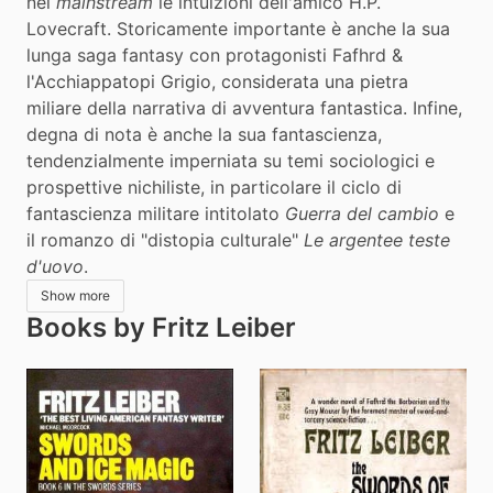
nel 
mainstream
 le intuizioni dell'amico H.P. 
Lovecraft. Storicamente importante è anche la sua 
lunga saga fantasy con protagonisti Fafhrd & 
l'Acchiappatopi Grigio, considerata una pietra 
miliare della narrativa di avventura fantastica. Infine, 
degna di nota è anche la sua fantascienza, 
tendenzialmente imperniata su temi sociologici e 
prospettive nichiliste, in particolare il ciclo di 
fantascienza militare intitolato 
Guerra del cambio
 e 
il romanzo di "distopia culturale" 
Le argentee teste 
d'uovo
.
Show more
Books by Fritz Leiber