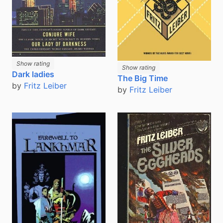
Show rating
Show rating
Dark ladies
The Big Time
by
Fritz Leiber
by
Fritz Leiber