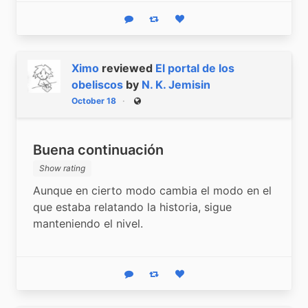
Reply
Boost status
Like status
Ximo
reviewed
El portal de los
obeliscos
by
N. K. Jemisin
October 18
Public
Buena continuación
Show rating
Aunque en cierto modo cambia el modo en el 
que estaba relatando la historia, sigue 
manteniendo el nivel.
Reply
Boost status
Like status