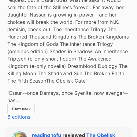
seal the fate of the Stillness forever. Far away, her 
daughter Nassun is growing in power - and her 
choices will break the world. For more from N.K. 
Jemisin, check out: The Inheritance Trilogy The 
Hundred Thousand Kingdoms The Broken Kingdoms 
The Kingdom of Gods The Inheritance Trilogy 
(omnibus edition) Shades in Shadow: An Inheritance 
Triptych (e-only short fiction) The Awakened 
Kingdom (e-only novella) Dreamblood Duology The 
Killing Moon The Shadowed Sun The Broken Earth 
The Fifth SeasonThe Obelisk Gate"--
"Essun--once Damaya, once Syenite, now avenger--
has …
Show more
6 editions
reading tofu
reviewed
The Obelisk