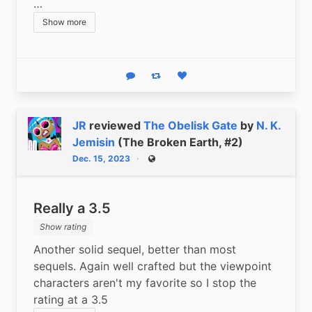
…
Show more
Reply
Boost status
Like status
JR
reviewed
The Obelisk Gate
by
N. K.
Jemisin
(The Broken Earth, #2)
Dec. 15, 2023
Public
Really a 3.5
Show rating
Another solid sequel, better than most 
sequels. Again well crafted but the viewpoint 
characters aren't my favorite so I stop the 
rating at a 3.5