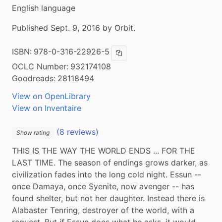
English language
Published Sept. 9, 2016 by Orbit.
ISBN:
978-0-316-22926-5
Copy ISBN
OCLC Number:
932174108
Goodreads:
28118494
View on OpenLibrary
View on Inventaire
(8 reviews)
Show rating
THIS IS THE WAY THE WORLD ENDS ... FOR THE 
LAST TIME. The season of endings grows darker, as 
civilization fades into the long cold night. Essun -- 
once Damaya, once Syenite, now avenger -- has 
found shelter, but not her daughter. Instead there is 
Alabaster Tenring, destroyer of the world, with a 
request. But if Essun does what he asks, it would 