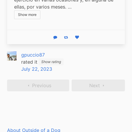
ellas, por varios meses. …
Show more
Reply
Boost status
Like status
gpuccio87
rated it
Show rating
July 22, 2023
Previous
Next
About Outside of a Dog