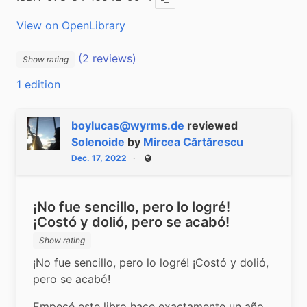
Copy ISBN
View on OpenLibrary
(2 reviews)
Show rating
1 edition
boylucas@wyrms.de
reviewed
Solenoide
by
Mircea Cărtărescu
Dec. 17, 2022
Public
¡No fue sencillo, pero lo logré!
¡Costó y dolió, pero se acabó!
Show rating
¡No fue sencillo, pero lo logré! ¡Costó y dolió, 
pero se acabó!
Empecé este libro hace exactamente un año, 