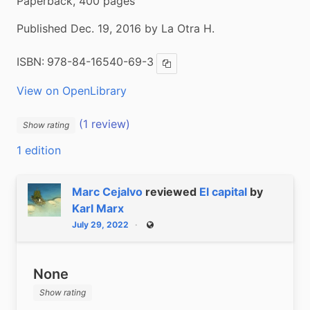
Paperback, 400 pages
Published Dec. 19, 2016 by La Otra H.
ISBN:
978-84-16540-69-3
Copy ISBN
View on OpenLibrary
(1 review)
Show rating
1 edition
Marc Cejalvo
reviewed
El capital
by
Karl Marx
July 29, 2022
Public
None
Show rating