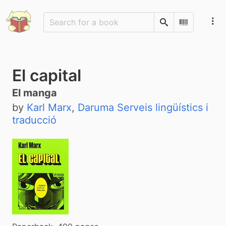
Search
Scan Barco
El capital
El manga
by
Karl Marx
,
Daruma Serveis lingüístics i
traducció