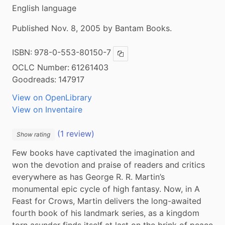
English language
Published Nov. 8, 2005 by Bantam Books.
ISBN:
978-0-553-80150-7
Copy ISBN
OCLC Number:
61261403
Goodreads:
147917
View on OpenLibrary
View on Inventaire
(1 review)
Show rating
Few books have captivated the imagination and 
won the devotion and praise of readers and critics 
everywhere as has George R. R. Martin’s 
monumental epic cycle of high fantasy. Now, in A 
Feast for Crows, Martin delivers the long-awaited 
fourth book of his landmark series, as a kingdom 
torn asunder finds itself at last on the brink of peace 